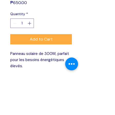
Price
₱650.00
Quantity
*
Add to Cart
Panneau solaire de 300W, parfait 
pour les besoins énergétiques 
élevés.
SERVICES
Making solar energy simple, transparent, and
accessible for every Filipino homeowner.