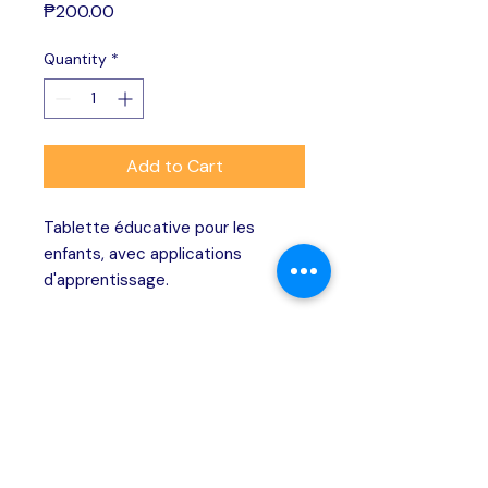
Price
₱200.00
Quantity
*
Add to Cart
Tablette éducative pour les 
enfants, avec applications 
d'apprentissage.
SERVICES
Making solar energy simple, transparent, and
accessible for every Filipino homeowner.